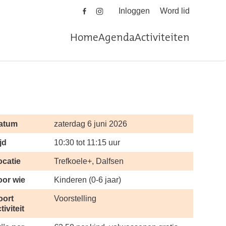
Inloggen
Word lid
Home
Agenda
Activiteiten
atum
zaterdag 6 juni 2026
jd
10:30 tot 11:15 uur
ocatie
Trefkoele+, Dalfsen
oor wie
Kinderen (0-6 jaar)
oort
Voorstelling
tiviteit