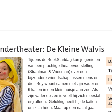
indertheater: De Kleine Walvis
Tijdens de BoekStartdag kun je genieten
D
van een prachtige theatervoorstelling
Ti
(
Straalman & Vriesman)
over een
bijzondere vriendschap tussen mens en
L
dier. Boy woont samen met zijn vader en
V
6 katten in een klein huisje aan zee. Als
zijn vader op zee is voelt hij zich meestal
S
erg alleen. Gelukkig heeft hij de katten
ac
om zich heen. Maar op een nacht gaat