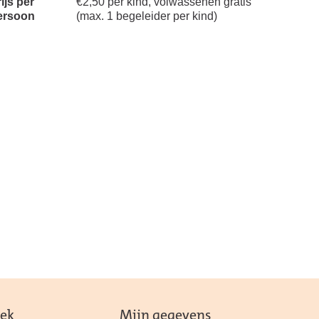
ijs per
€2,50 per kind, volwassenen gratis
ersoon
(max. 1 begeleider per kind)
eek
Mijn gegevens