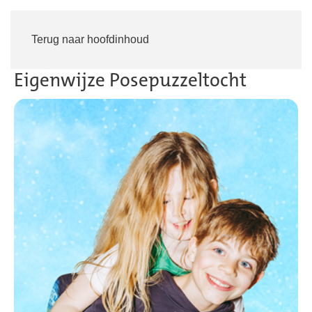
Inloggen
Word lid
Terug naar hoofdinhoud
Zon, zee... Vakantielezen:
Eigenwijze Posepuzzeltocht