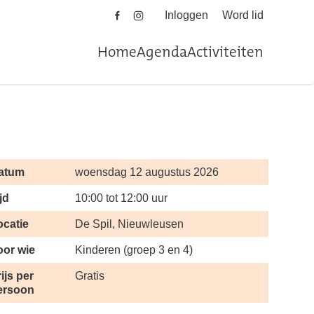
Inloggen
Word lid
Home
Agenda
Activiteiten
atum
woensdag 12 augustus 2026
jd
10:00 tot 12:00 uur
ocatie
De Spil, Nieuwleusen
oor wie
Kinderen (groep 3 en 4)
ijs per
Gratis
ersoon