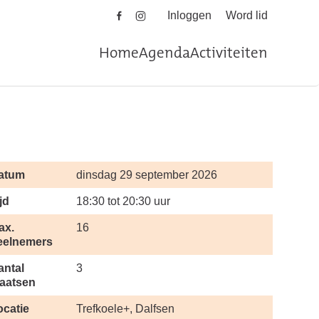
Inloggen
Word lid
Home
Agenda
Activiteiten
atum
dinsdag 29 september 2026
jd
18:30 tot 20:30 uur
ax.
16
eelnemers
antal
3
laatsen
ocatie
Trefkoele+, Dalfsen