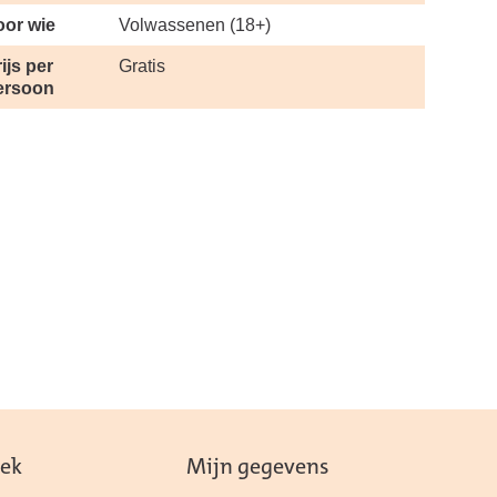
oor wie
Volwassenen (18+)
ijs per
Gratis
ersoon
eek
Mijn gegevens