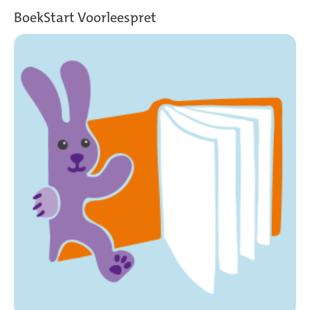
BoekStart Voorleespret