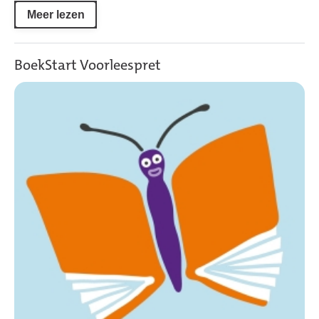
Meer lezen
BoekStart Voorleespret