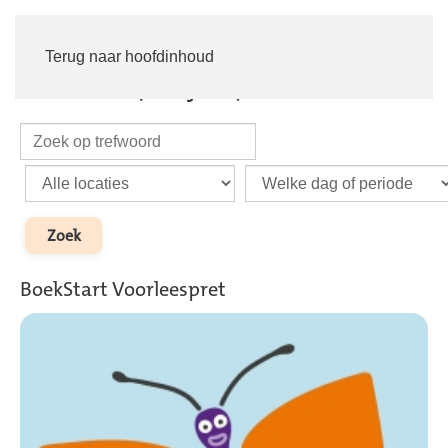
Inloggen
Word lid
Terug naar hoofdinhoud
Kinderen (0-4 jaar)
BoekStart Voorleespret