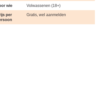
oor wie
Volwassenen (18+)
ijs per
Gratis, wel aanmelden
ersoon