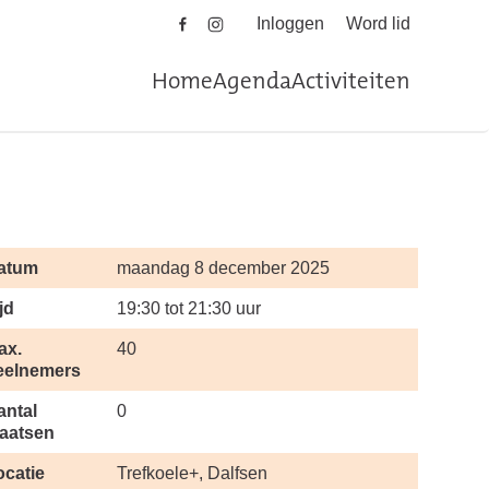
Inloggen
Word lid
Home
Agenda
Activiteiten
atum
maandag 8 december 2025
jd
19:30 tot 21:30 uur
ax.
40
eelnemers
antal
0
laatsen
ocatie
Trefkoele+, Dalfsen