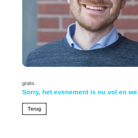
gratis.
Sorry, het evenement is nu vol en w
Terug