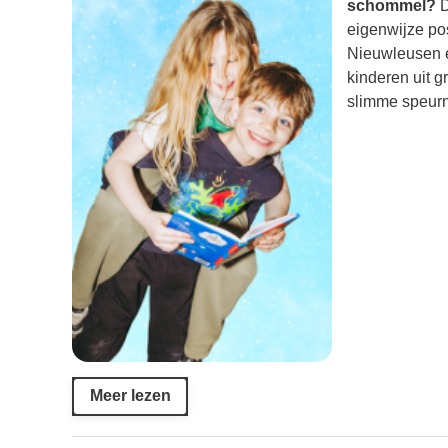
schommel?
D
eigenwijze po
Nieuwleusen e
kinderen uit g
slimme speur
Meer lezen