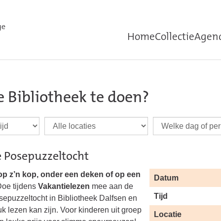
Home
Collectie
Agen
de Bibliotheek te doen?
ze Posepuzzeltocht
 op z’n kop, onder een deken of op een
Datum
oe tijdens
Vakantielezen
mee aan de
Tijd
sepuzzeltocht in Bibliotheek Dalfsen en
k lezen kan zijn. Voor kinderen uit groep
Locatie