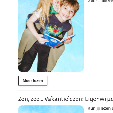
3 en 4, mét e
Meer lezen
Zon, zee... Vakantielezen: Eigenwij
Kun jij lezen