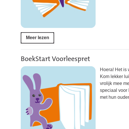
Meer lezen
BoekStart Voorleespret
Hoera! Het is 
Kom lekker lu
vrolijk mee me
speciaal voor 
met hun ouder