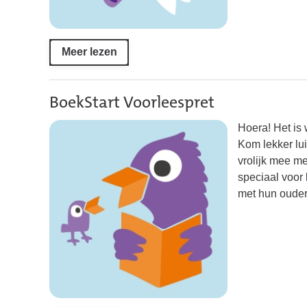
Meer lezen
BoekStart Voorleespret
Hoera! Het is 
Kom lekker lu
vrolijk mee me
speciaal voor 
met hun ouder