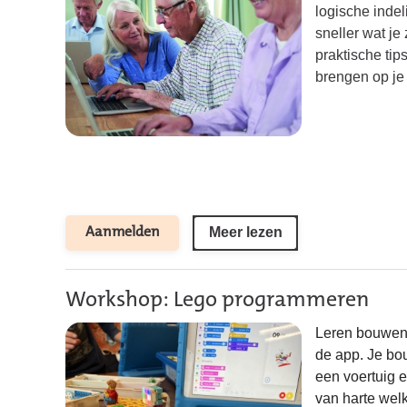
logische inde
sneller wat je
praktische tip
brengen op je
Meer lezen
Aanmelden
Workshop: Lego programmeren
Leren bouwen
de app. Je bou
een voertuig 
van harte
we
l