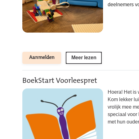
deelnemers voo
Meer lezen
Aanmelden
BoekStart Voorleespret
Hoera! Het is 
Kom lekker lu
vrolijk mee me
speciaal voor 
met hun ouder