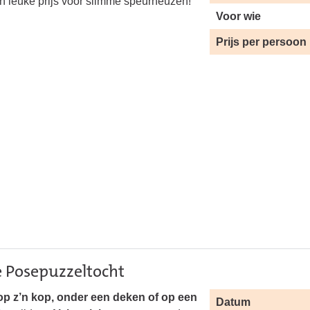
en leuke prijs voor slimme speurneuzen!
Voor wie
Prijs per persoon
ze Posepuzzeltocht
 op z’n kop, onder een deken of op een
Datum