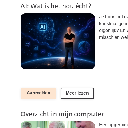
AI: Wat is het nou écht?
Je hoort het ov
kunstmatige in
eigenlijk? En
misschien wel 
Meer lezen
Aanmelden
Overzicht in mijn computer
Een opgeruimd